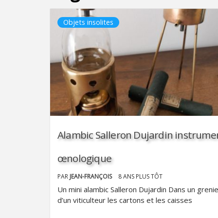
Objets insolites
Alambic Salleron Dujardin instrume
œnologique
PAR
JEAN-FRANÇOIS
8 ANS PLUS TÔT
Un mini alambic Salleron Dujardin Dans un greni
d’un viticulteur les cartons et les caisses