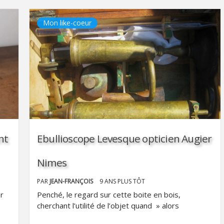
Mon like-coeur
nt
Ebullioscope Levesque opticien Augier
Nimes
PAR
JEAN-FRANÇOIS
9 ANS PLUS TÔT
er
Penché, le regard sur cette boite en bois,
cherchant l’utilité de l’objet quand » alors