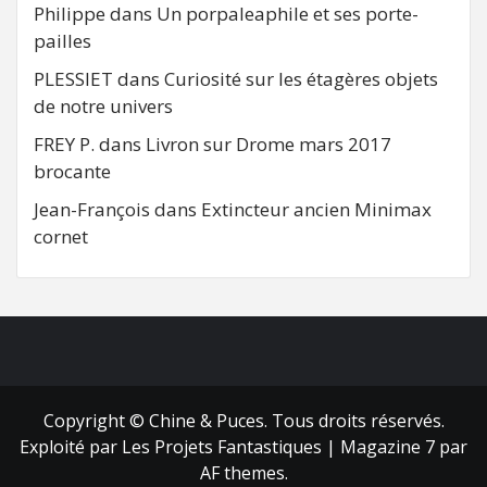
Philippe
dans
Un porpaleaphile et ses porte-
pailles
PLESSIET
dans
Curiosité sur les étagères objets
de notre univers
FREY P.
dans
Livron sur Drome mars 2017
brocante
Jean-François
dans
Extincteur ancien Minimax
cornet
FB
RSS
Copyright © Chine & Puces. Tous droits réservés.
Exploité par Les Projets Fantastiques
|
Magazine 7
par
AF themes.