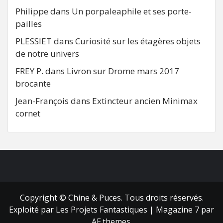
Philippe
dans
Un porpaleaphile et ses porte-
pailles
PLESSIET
dans
Curiosité sur les étagères objets
de notre univers
FREY P.
dans
Livron sur Drome mars 2017
brocante
Jean-François
dans
Extincteur ancien Minimax
cornet
FB
RSS
Copyright © Chine & Puces. Tous droits réservés.
Exploité par Les Projets Fantastiques
|
Magazine 7
par
AF themes.