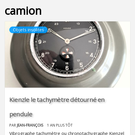
camion
Objets insolites
Kienzle le tachymètre détourné en
pendule
PAR
JEAN-FRANÇOIS
1 AN PLUS TÔT
Vibrographe tachymètre ou chronotachygraphe Kienzel