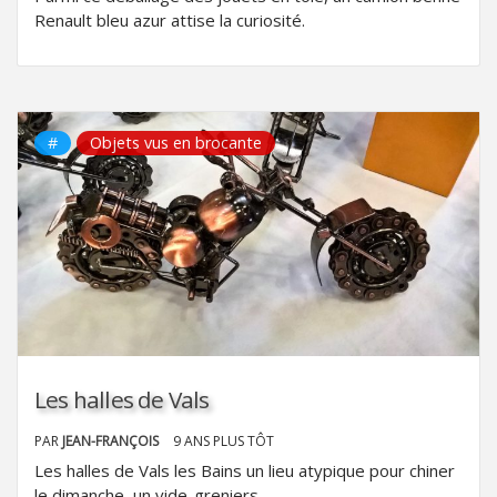
Renault bleu azur attise la curiosité.
#
Objets vus en brocante
Les halles de Vals
PAR
JEAN-FRANÇOIS
9 ANS PLUS TÔT
Les halles de Vals les Bains un lieu atypique pour chiner
le dimanche, un vide-greniers