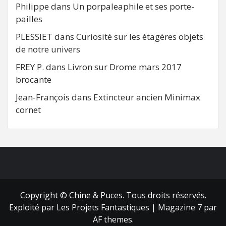
Philippe
dans
Un porpaleaphile et ses porte-
pailles
PLESSIET
dans
Curiosité sur les étagères objets
de notre univers
FREY P.
dans
Livron sur Drome mars 2017
brocante
Jean-François
dans
Extincteur ancien Minimax
cornet
FB
RSS
Copyright © Chine & Puces. Tous droits réservés.
Exploité par Les Projets Fantastiques
|
Magazine 7
par
AF themes.