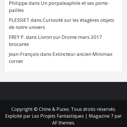
Philippe
dans
Un porpaleaphile et ses porte-
pailles
PLESSIET
dans
Curiosité sur les étagères objets
de notre univers
FREY P.
dans
Livron sur Drome mars 2017
brocante
Jean-François
dans
Extincteur ancien Minimax
cornet
FB
RSS
Copyright © Chine & Puces. Tous droits réservés.
Exploité par Les Projets Fantastiques
|
Magazine 7
par
AF themes.