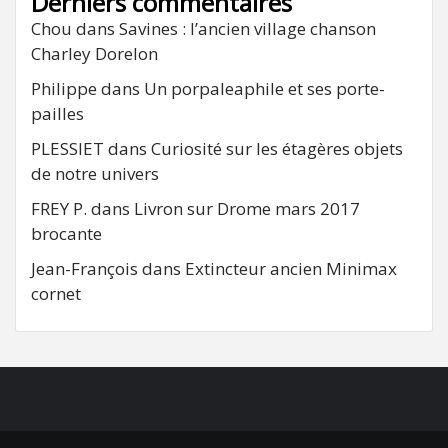
Derniers commentaires
Chou
dans
Savines : l’ancien village chanson
Charley Dorelon
Philippe
dans
Un porpaleaphile et ses porte-
pailles
PLESSIET
dans
Curiosité sur les étagères objets
de notre univers
FREY P.
dans
Livron sur Drome mars 2017
brocante
Jean-François
dans
Extincteur ancien Minimax
cornet
FB
RSS