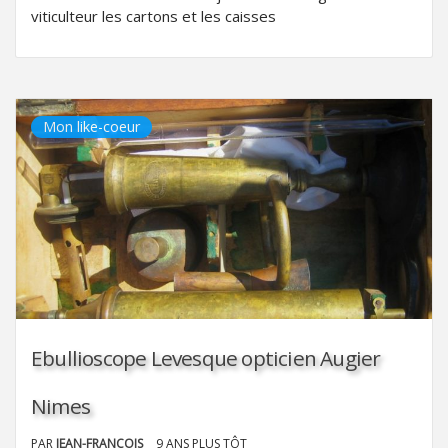
viticulteur les cartons et les caisses
Mon like-coeur
Ebullioscope Levesque opticien Augier
Nimes
PAR
JEAN-FRANÇOIS
9 ANS PLUS TÔT