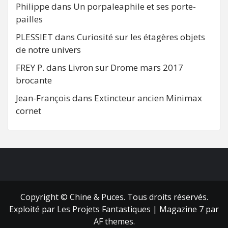
Philippe
dans
Un porpaleaphile et ses porte-
pailles
PLESSIET
dans
Curiosité sur les étagères objets
de notre univers
FREY P.
dans
Livron sur Drome mars 2017
brocante
Jean-François
dans
Extincteur ancien Minimax
cornet
FB
RSS
Copyright © Chine & Puces. Tous droits réservés.
Exploité par Les Projets Fantastiques
|
Magazine 7
par
AF themes.