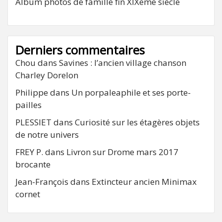
Album photos de famille fin XIXeme siècle
Derniers commentaires
Chou
dans
Savines : l’ancien village chanson
Charley Dorelon
Philippe
dans
Un porpaleaphile et ses porte-
pailles
PLESSIET
dans
Curiosité sur les étagères objets
de notre univers
FREY P.
dans
Livron sur Drome mars 2017
brocante
Jean-François
dans
Extincteur ancien Minimax
cornet