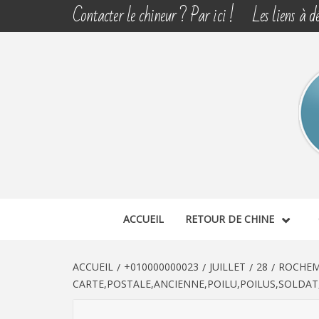
Aller
Contacter le chineur ? Par ici !
Les liens à dé
au
contenu
CHINE 
DÉCOUVERTE, PARTAGE DU DIMANCHE
ACCUEIL
RETOUR DE CHINE
ACCUEIL
+010000000023
JUILLET
28
ROCHEM
CARTE,POSTALE,ANCIENNE,POILU,POILUS,SOLDAT