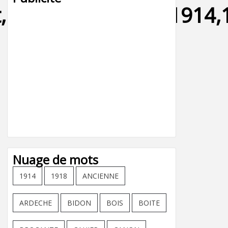
at,infanterie,guerre,191
Nuage de mots
1914
1918
ANCIENNE
ARDECHE
BIDON
BOIS
BOITE