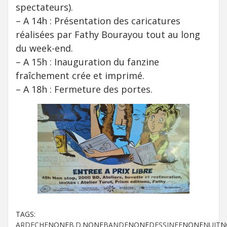
spectateurs).
– A 14h : Présentation des caricatures
réalisées par Fathy Bourayou tout au long
du week-end.
– A 15h : Inauguration du fanzine
fraîchement crée et imprimé.
– A 18h : Fermeture des portes.
TAGS:
ARDECHE
NONE
B.D.
NONE
BANDE
NONE
DESSINEE
NONE
NUIT
N