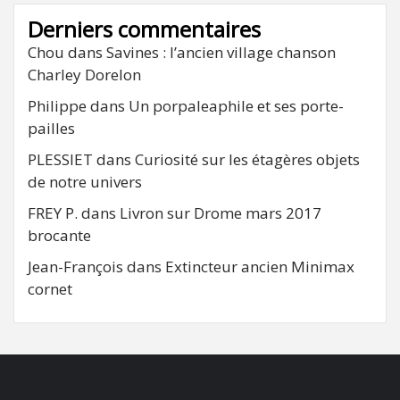
Derniers commentaires
Chou
dans
Savines : l’ancien village chanson
Charley Dorelon
Philippe
dans
Un porpaleaphile et ses porte-
pailles
PLESSIET
dans
Curiosité sur les étagères objets
de notre univers
FREY P.
dans
Livron sur Drome mars 2017
brocante
Jean-François
dans
Extincteur ancien Minimax
cornet
FB
RSS