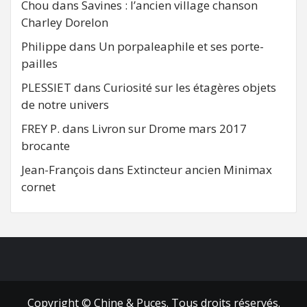
Chou
dans
Savines : l’ancien village chanson
Charley Dorelon
Philippe
dans
Un porpaleaphile et ses porte-
pailles
PLESSIET
dans
Curiosité sur les étagères objets
de notre univers
FREY P.
dans
Livron sur Drome mars 2017
brocante
Jean-François
dans
Extincteur ancien Minimax
cornet
FB
RSS
Copyright © Chine & Puces. Tous droits réservés.