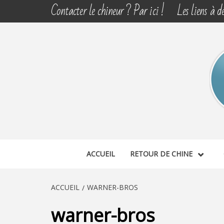
Aller
Contacter le chineur ? Par ici !
Les liens à dé
au
contenu
CHINE 
DÉCOUVERTE, PARTAGE DU DIMANCHE
ACCUEIL
RETOUR DE CHINE
ACCUEIL
WARNER-BROS
warner-bros