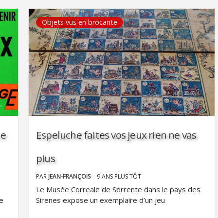
Objets vus en brocante
te
Espeluche faites vos jeux rien ne vas
plus
PAR
JEAN-FRANÇOIS
9 ANS PLUS TÔT
Le Musée Correale de Sorrente dans le pays des
te
Sirenes expose un exemplaire d’un jeu