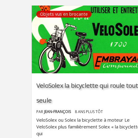
Objets vus en brocante
VeloSolex la bicyclette qui roule tou
seule
PAR
JEAN-FRANÇOIS
8 ANS PLUS TÔT
VeloSolex ou Solex la bicyclette à moteur Le
VeloSolex plus familièrement Solex « la bicyclet
qui