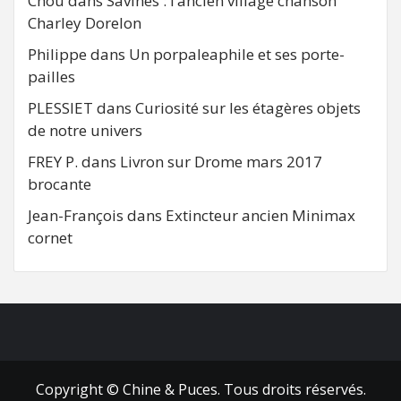
Chou
dans
Savines : l’ancien village chanson
Charley Dorelon
Philippe
dans
Un porpaleaphile et ses porte-
pailles
PLESSIET
dans
Curiosité sur les étagères objets
de notre univers
FREY P.
dans
Livron sur Drome mars 2017
brocante
Jean-François
dans
Extincteur ancien Minimax
cornet
FB
RSS
Copyright © Chine & Puces. Tous droits réservés.