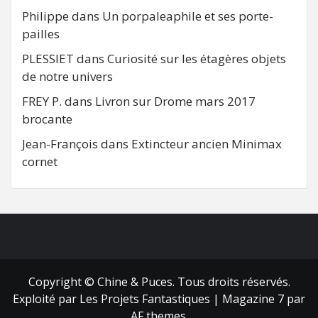
Philippe
dans
Un porpaleaphile et ses porte-
pailles
PLESSIET
dans
Curiosité sur les étagères objets
de notre univers
FREY P.
dans
Livron sur Drome mars 2017
brocante
Jean-François
dans
Extincteur ancien Minimax
cornet
FB
RSS
Copyright © Chine & Puces. Tous droits réservés.
Exploité par Les Projets Fantastiques
|
Magazine 7
par
AF themes.