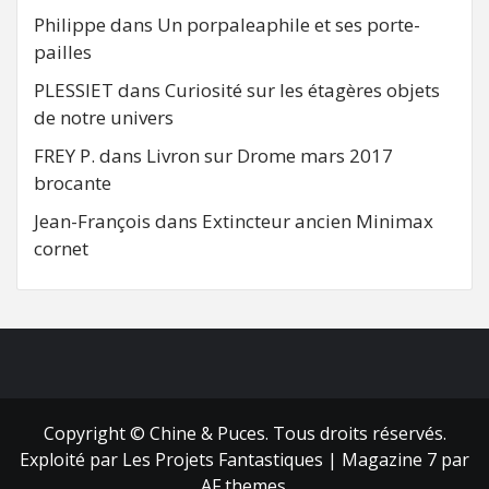
Philippe
dans
Un porpaleaphile et ses porte-
pailles
PLESSIET
dans
Curiosité sur les étagères objets
de notre univers
FREY P.
dans
Livron sur Drome mars 2017
brocante
Jean-François
dans
Extincteur ancien Minimax
cornet
FB
RSS
Copyright © Chine & Puces. Tous droits réservés.
Exploité par Les Projets Fantastiques
|
Magazine 7
par
AF themes.