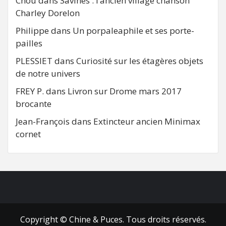
Chou
dans
Savines : l’ancien village chanson
Charley Dorelon
Philippe
dans
Un porpaleaphile et ses porte-
pailles
PLESSIET
dans
Curiosité sur les étagères objets
de notre univers
FREY P.
dans
Livron sur Drome mars 2017
brocante
Jean-François
dans
Extincteur ancien Minimax
cornet
FB
RSS
Copyright © Chine & Puces. Tous droits réservés.