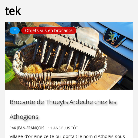
tek
#
Objets vus en brocante
Brocante de Thueyts Ardeche chez les
Athogiens
PAR
JEAN-FRANÇOIS
11 ANS PLUS TÔT
Village d’origine celte qui portait le nom d’Athogis sous