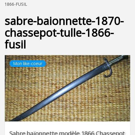
1866-FUSIL
sabre-baionnette-1870-
chassepot-tulle-1866-
fusil
Mon like-coeur
Sabre baïonnette modèle 1866 Chassepot