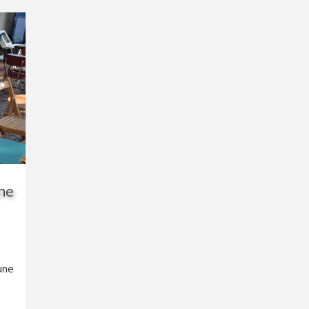
ne
une