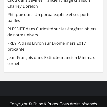
Chou
dans
Savines : l’ancien village chanson
Charley Dorelon
Philippe
dans
Un porpaleaphile et ses porte-
pailles
PLESSIET
dans
Curiosité sur les étagères objets
de notre univers
FREY P.
dans
Livron sur Drome mars 2017
brocante
Jean-François
dans
Extincteur ancien Minimax
cornet
FB
RSS
Copyright © Chine & Puces. Tous droits réservés.