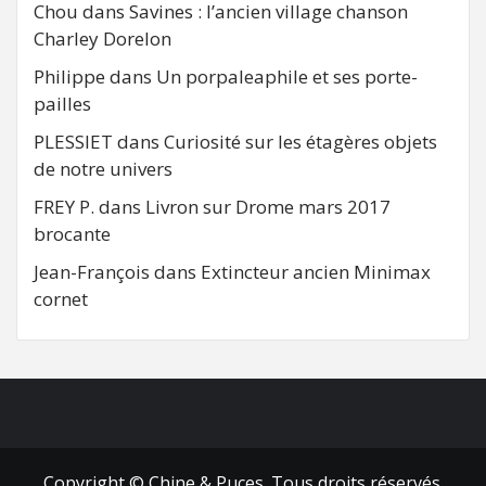
Chou
dans
Savines : l’ancien village chanson
Charley Dorelon
Philippe
dans
Un porpaleaphile et ses porte-
pailles
PLESSIET
dans
Curiosité sur les étagères objets
de notre univers
FREY P.
dans
Livron sur Drome mars 2017
brocante
Jean-François
dans
Extincteur ancien Minimax
cornet
FB
RSS
Copyright © Chine & Puces. Tous droits réservés.