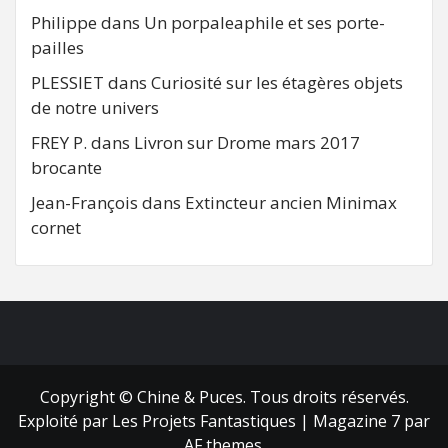
Philippe
dans
Un porpaleaphile et ses porte-
pailles
PLESSIET
dans
Curiosité sur les étagères objets
de notre univers
FREY P.
dans
Livron sur Drome mars 2017
brocante
Jean-François
dans
Extincteur ancien Minimax
cornet
FB
RSS
Copyright © Chine & Puces. Tous droits réservés.
Exploité par Les Projets Fantastiques
|
Magazine 7
par
AF themes.