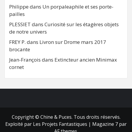
Philippe
dans
Un porpaleaphile et ses porte-
pailles
PLESSIET
dans
Curiosité sur les étagères objets
de notre univers
FREY P.
dans
Livron sur Drome mars 2017
brocante
Jean-François
dans
Extincteur ancien Minimax
cornet
FB
RSS
Copyright © Chine & Puces. Tous droits réservés.
Exploité par Les Projets Fantastiques
|
Magazine 7
par
AF themes.