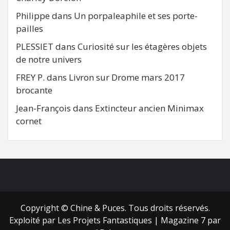
Philippe
dans
Un porpaleaphile et ses porte-
pailles
PLESSIET
dans
Curiosité sur les étagères objets
de notre univers
FREY P.
dans
Livron sur Drome mars 2017
brocante
Jean-François
dans
Extincteur ancien Minimax
cornet
FB
RSS
Copyright © Chine & Puces. Tous droits réservés.
Exploité par Les Projets Fantastiques
|
Magazine 7
par