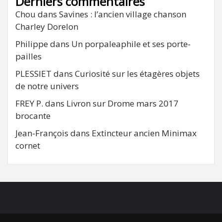
Derniers commentaires
Chou
dans
Savines : l’ancien village chanson
Charley Dorelon
Philippe
dans
Un porpaleaphile et ses porte-
pailles
PLESSIET
dans
Curiosité sur les étagères objets
de notre univers
FREY P.
dans
Livron sur Drome mars 2017
brocante
Jean-François
dans
Extincteur ancien Minimax
cornet
FB
RSS