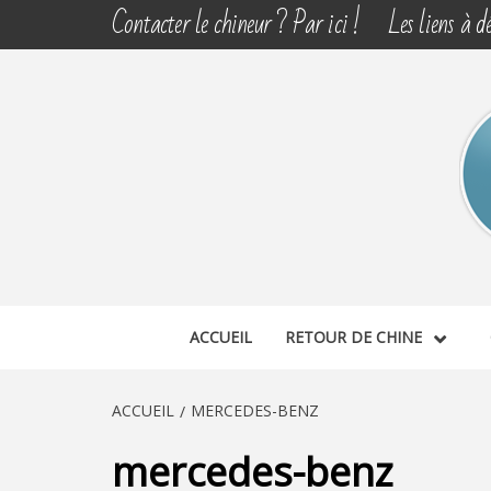
Aller
Contacter le chineur ? Par ici !
Les liens à dé
au
contenu
CHINE 
DÉCOUVERTE, PARTAGE DU DIMANCHE
ACCUEIL
RETOUR DE CHINE
ACCUEIL
MERCEDES-BENZ
mercedes-benz