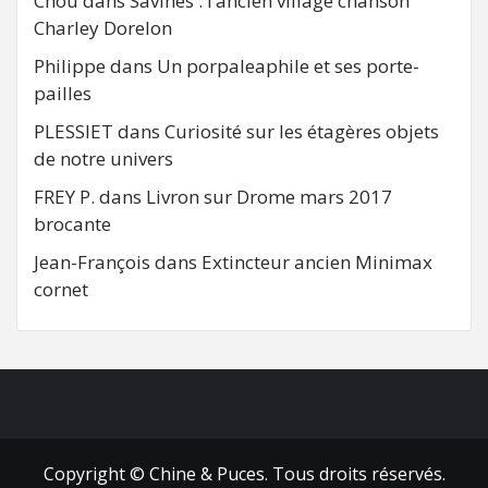
Chou
dans
Savines : l’ancien village chanson
Charley Dorelon
Philippe
dans
Un porpaleaphile et ses porte-
pailles
PLESSIET
dans
Curiosité sur les étagères objets
de notre univers
FREY P.
dans
Livron sur Drome mars 2017
brocante
Jean-François
dans
Extincteur ancien Minimax
cornet
FB
RSS
Copyright © Chine & Puces. Tous droits réservés.