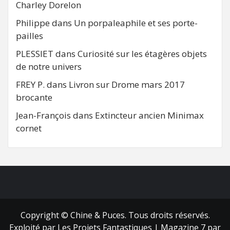
Charley Dorelon
Philippe
dans
Un porpaleaphile et ses porte-
pailles
PLESSIET
dans
Curiosité sur les étagères objets
de notre univers
FREY P.
dans
Livron sur Drome mars 2017
brocante
Jean-François
dans
Extincteur ancien Minimax
cornet
FB
RSS
Copyright © Chine & Puces. Tous droits réservés.
Exploité par Les Projets Fantastiques
|
Magazine 7
par