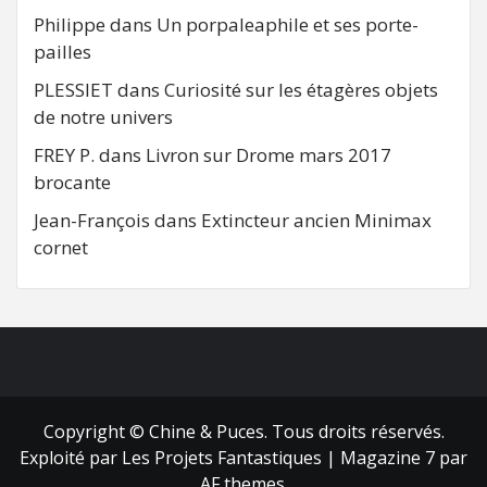
Philippe
dans
Un porpaleaphile et ses porte-
pailles
PLESSIET
dans
Curiosité sur les étagères objets
de notre univers
FREY P.
dans
Livron sur Drome mars 2017
brocante
Jean-François
dans
Extincteur ancien Minimax
cornet
FB
RSS
Copyright © Chine & Puces. Tous droits réservés.
Exploité par Les Projets Fantastiques
|
Magazine 7
par
AF themes.