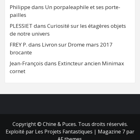
Philippe
dans
Un porpaleaphile et ses porte-
pailles
PLESSIET
dans
Curiosité sur les étagères objets
de notre univers
FREY P.
dans
Livron sur Drome mars 2017
brocante
Jean-François
dans
Extincteur ancien Minimax
cornet
FB
RSS
Copyright © Chine & Puces. Tous droits réservés.
Exploité par Les Projets Fantastiques
|
Magazine 7
par
AF themes.