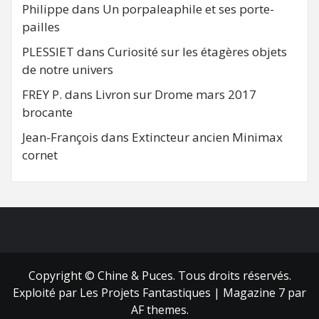
Philippe
dans
Un porpaleaphile et ses porte-
pailles
PLESSIET
dans
Curiosité sur les étagères objets
de notre univers
FREY P.
dans
Livron sur Drome mars 2017
brocante
Jean-François
dans
Extincteur ancien Minimax
cornet
FB
RSS
Copyright © Chine & Puces. Tous droits réservés.
Exploité par Les Projets Fantastiques
|
Magazine 7
par
AF themes.