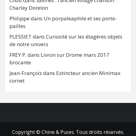
Chou
dans
Savines : l’ancien village chanson
Charley Dorelon
Philippe
dans
Un porpaleaphile et ses porte-
pailles
PLESSIET
dans
Curiosité sur les étagères objets
de notre univers
FREY P.
dans
Livron sur Drome mars 2017
brocante
Jean-François
dans
Extincteur ancien Minimax
cornet
FB
RSS
Copyright © Chine & Puces. Tous droits réservés.