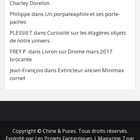
Charley Dorelon
Philippe
dans
Un porpaleaphile et ses porte-
pailles
PLESSIET
dans
Curiosité sur les étagères objets
de notre univers
FREY P.
dans
Livron sur Drome mars 2017
brocante
Jean-François
dans
Extincteur ancien Minimax
cornet
FB
RSS
Copyright © Chine & Puces. Tous droits réservés.
Exploité par Les Projets Fantastiques
|
Magazine 7
par