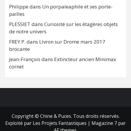
Philippe
dans
Un porpaleaphile et ses porte-
pailles
PLESSIET
dans
Curiosité sur les étagères objets
de notre univers
FREY P.
dans
Livron sur Drome mars 2017
brocante
Jean-François
dans
Extincteur ancien Minimax
cornet
FB
RSS
Copyright © Chine & Puces. Tous droits réservés.
Exploité par Les Projets Fantastiques
|
Magazine 7
par
AF themes.