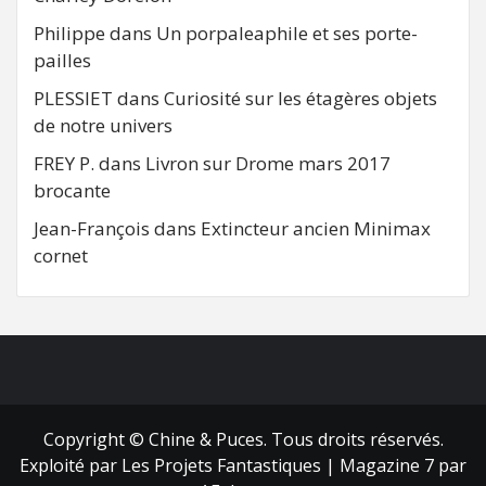
Philippe
dans
Un porpaleaphile et ses porte-
pailles
PLESSIET
dans
Curiosité sur les étagères objets
de notre univers
FREY P.
dans
Livron sur Drome mars 2017
brocante
Jean-François
dans
Extincteur ancien Minimax
cornet
FB
RSS
Copyright © Chine & Puces. Tous droits réservés.
Exploité par Les Projets Fantastiques
|
Magazine 7
par