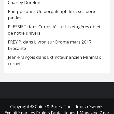
Charley Dorelon
Philippe
dans
Un porpaleaphile et ses porte-
pailles
PLESSIET
dans
Curiosité sur les étagères objets
de notre univers
FREY P.
dans
Livron sur Drome mars 2017
brocante
Jean-François
dans
Extincteur ancien Minimax
cornet
FB
RSS
Copyright © Chine & Puces. Tous droits réservés.
Exploité par Les Projets Fantastiques
|
Magazine 7
par