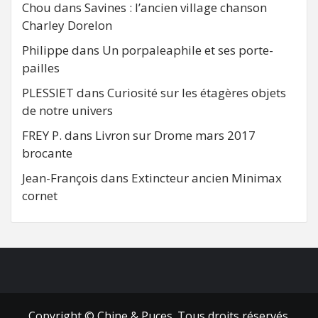
Chou
dans
Savines : l’ancien village chanson
Charley Dorelon
Philippe
dans
Un porpaleaphile et ses porte-
pailles
PLESSIET
dans
Curiosité sur les étagères objets
de notre univers
FREY P.
dans
Livron sur Drome mars 2017
brocante
Jean-François
dans
Extincteur ancien Minimax
cornet
FB
RSS
Copyright © Chine & Puces. Tous droits réservés.