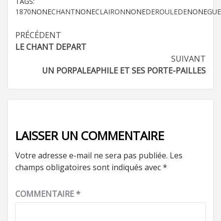
TAGS:
1870
NONE
CHANT
NONE
CLAIRON
NONE
DEROULEDE
NONE
GUE
Navigation
PRÉCÉDENT
LE CHANT DEPART
d’article
SUIVANT
UN PORPALEAPHILE ET SES PORTE-PAILLES
LAISSER UN COMMENTAIRE
Votre adresse e-mail ne sera pas publiée.
Les
champs obligatoires sont indiqués avec
*
COMMENTAIRE
*