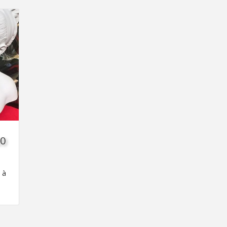
20
 à