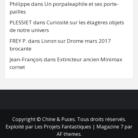
Philippe
dans
Un porpaleaphile et ses porte-
pailles
PLESSIET
dans
Curiosité sur les étagères objets
de notre univers
FREY P.
dans
Livron sur Drome mars 2017
brocante
Jean-François
dans
Extincteur ancien Minimax
cornet
FB
RSS
Copyright © Chine & Puces. Tous droits réservés.
Exploité par Les Projets Fantastiques
|
Magazine 7
par
AF themes.