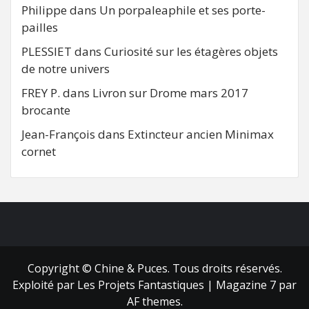
Philippe
dans
Un porpaleaphile et ses porte-
pailles
PLESSIET
dans
Curiosité sur les étagères objets
de notre univers
FREY P.
dans
Livron sur Drome mars 2017
brocante
Jean-François
dans
Extincteur ancien Minimax
cornet
FB
RSS
Copyright © Chine & Puces. Tous droits réservés.
Exploité par Les Projets Fantastiques
|
Magazine 7
par
AF themes.