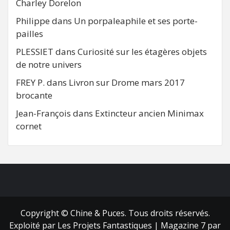
Charley Dorelon
Philippe
dans
Un porpaleaphile et ses porte-
pailles
PLESSIET
dans
Curiosité sur les étagères objets
de notre univers
FREY P.
dans
Livron sur Drome mars 2017
brocante
Jean-François
dans
Extincteur ancien Minimax
cornet
FB
RSS
Copyright © Chine & Puces. Tous droits réservés.
Exploité par Les Projets Fantastiques
|
Magazine 7
par