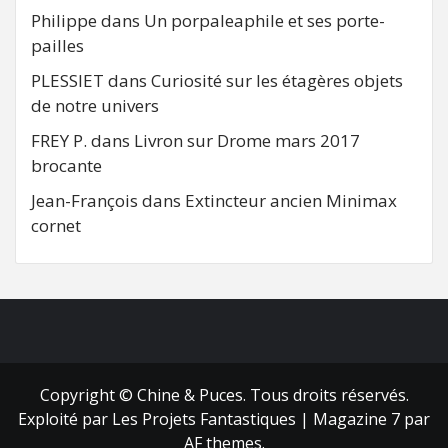
Philippe
dans
Un porpaleaphile et ses porte-
pailles
PLESSIET
dans
Curiosité sur les étagères objets
de notre univers
FREY P.
dans
Livron sur Drome mars 2017
brocante
Jean-François
dans
Extincteur ancien Minimax
cornet
FB
RSS
Copyright © Chine & Puces. Tous droits réservés.
Exploité par Les Projets Fantastiques
|
Magazine 7
par
AF themes.