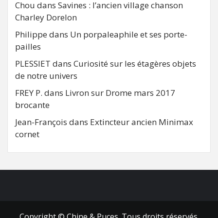
Chou
dans
Savines : l’ancien village chanson
Charley Dorelon
Philippe
dans
Un porpaleaphile et ses porte-
pailles
PLESSIET
dans
Curiosité sur les étagères objets
de notre univers
FREY P.
dans
Livron sur Drome mars 2017
brocante
Jean-François
dans
Extincteur ancien Minimax
cornet
FB
RSS
Copyright © Chine & Puces. Tous droits réservés.