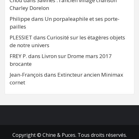
Chou
dans
Savines : l’ancien village chanson
Charley Dorelon
Philippe
dans
Un porpaleaphile et ses porte-
pailles
PLESSIET
dans
Curiosité sur les étagères objets
de notre univers
FREY P.
dans
Livron sur Drome mars 2017
brocante
Jean-François
dans
Extincteur ancien Minimax
cornet
FB
RSS
Copyright © Chine & Puces. Tous droits réservés.