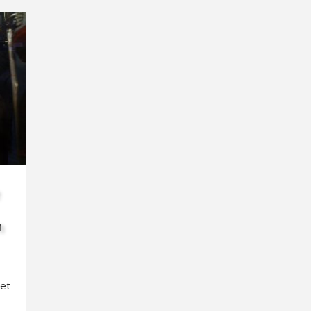
n
 et