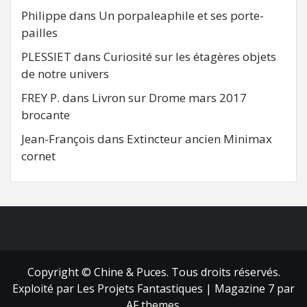
Philippe
dans
Un porpaleaphile et ses porte-
pailles
PLESSIET
dans
Curiosité sur les étagères objets
de notre univers
FREY P.
dans
Livron sur Drome mars 2017
brocante
Jean-François
dans
Extincteur ancien Minimax
cornet
FB
RSS
Copyright © Chine & Puces. Tous droits réservés.
Exploité par Les Projets Fantastiques
|
Magazine 7
par
AF themes.