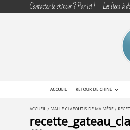
Aller
Contacter le chineur ? Par ici !
Les liens à dé
au
contenu
CHINE 
DÉCOUVERTE, PARTAGE DU DIMANCHE
ACCUEIL
RETOUR DE CHINE
ACCUEIL
MAI LE CLAFOUTIS DE MA MÈRE
RECET
recette_gateau_cl