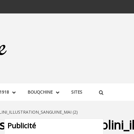
1918
BOUQCHINE
SITES
NI_ILLUSTRATION_SANGUINE_MAI (2)
raisin_nanou_paolini_il
Publicité