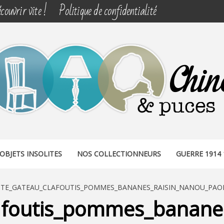
couvrir vite !
Politique de confidentialité
& PUCES
OBJETS INSOLITES
NOS COLLECTIONNEURS
GUERRE 1914 
TE_GATEAU_CLAFOUTIS_POMMES_BANANES_RAISIN_NANOU_PAOLI
afoutis_pommes_bananes_