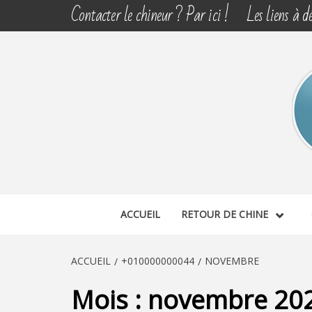
Aller
Contacter le chineur ? Par ici !
Les liens à dé
au
contenu
CHINE 
DÉCOUVERTE, PARTAGE DU DIMANCHE
ACCUEIL
RETOUR DE CHINE
ACCUEIL
+010000000044
NOVEMBRE
Mois :
novembre 20