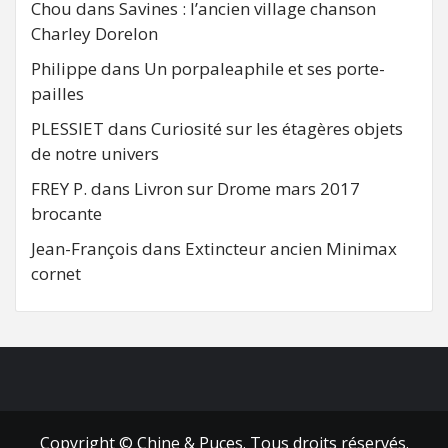
Chou
dans
Savines : l’ancien village chanson
Charley Dorelon
Philippe
dans
Un porpaleaphile et ses porte-
pailles
PLESSIET
dans
Curiosité sur les étagères objets
de notre univers
FREY P.
dans
Livron sur Drome mars 2017
brocante
Jean-François
dans
Extincteur ancien Minimax
cornet
FB
RSS
Copyright © Chine & Puces. Tous droits réservés.